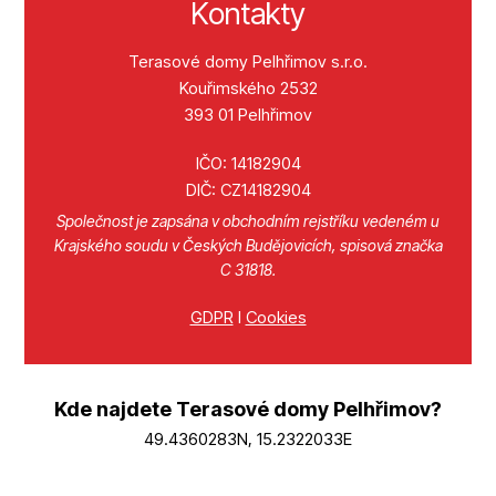
Kontakty
Terasové domy Pelhřimov s.r.o.
Kouřimského 2532
393 01 Pelhřimov
IČO: 14182904
DIČ: CZ14182904
Společnost je zapsána v obchodním rejstříku vedeném u
Krajského soudu v Českých Budějovicích, spisová značka
C 31818.
GDPR
I
Cookies
Kde najdete Terasové domy Pelhřimov?
49.4360283N, 15.2322033E