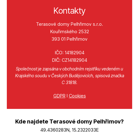
Kontakty
Terasové domy Pelhřimov s.r.o.
Kouřimského 2532
393 01 Pelhřimov
IČO: 14182904
DIČ: CZ14182904
Společnost je zapsána v obchodním rejstříku vedeném u
Krajského soudu v Českých Budějovicích, spisová značka
C 31818.
GDPR
I
Cookies
Kde najdete Terasové domy Pelhřimov?
49.4360283N, 15.2322033E