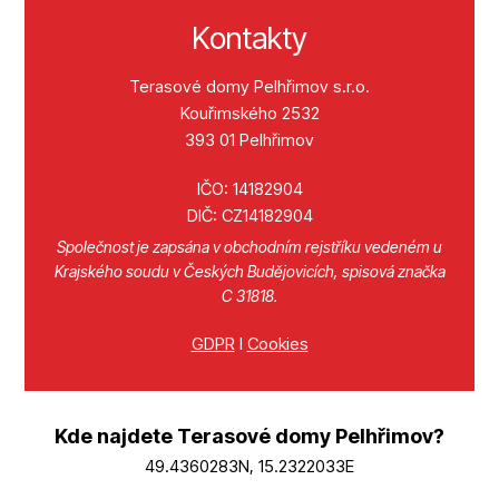
Kontakty
Terasové domy Pelhřimov s.r.o.
Kouřimského 2532
393 01 Pelhřimov
IČO: 14182904
DIČ: CZ14182904
Společnost je zapsána v obchodním rejstříku vedeném u
Krajského soudu v Českých Budějovicích, spisová značka
C 31818.
GDPR
I
Cookies
Kde najdete Terasové domy Pelhřimov?
49.4360283N, 15.2322033E