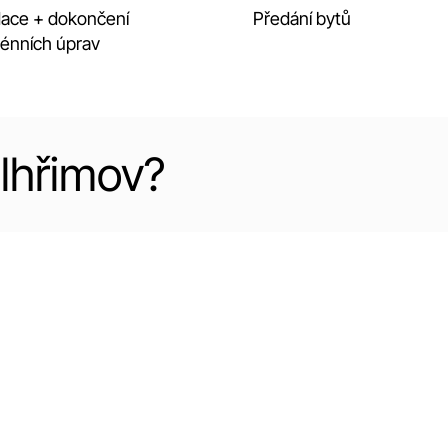
dace + dokončení
Předání bytů
rénních úprav
lhřimov?