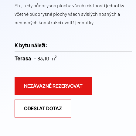
Sb., tedy půdorysná plocha všech místností jednotky
včetně půdorysné plochy všech svislých nosných a
nenosných konstrukcí uvnitř jednotky.
K bytu náleží:
Terasa
– 83,10 m²
NEZÁVAZNĚ REZERVOVAT
ODESLAT DOTAZ