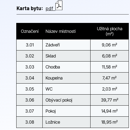
Karta bytu:
pdf
Užitná plocha
Označení
Název místnosti
(m²)
3.01
Zádveří
9,06 m²
3.02
Sklad
6,08 m²
3.03
Chodba
11,58 m²
3.04
Koupelna
7,47 m²
3.05
WC
2,03 m²
3.06
Obývací pokoj
39,77 m²
3.07
Pokoj
14,94 m²
3.08
Ložnice
18,95 m²