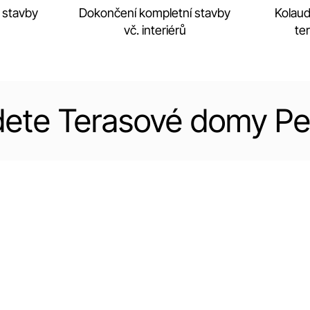
 stavby
Dokončení kompletní stavby
Kolau
vč. interiérů
te
dete Terasové domy Pe