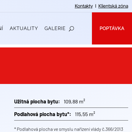
Kontakty
I
Klientská zóna
Í
AKTUALITY
GALERIE
POPTÁVKA
Užitná plocha bytu:
109,88 m²
Podlahová plocha bytu*:
115,55 m²
* Podlahová plocha ve smyslu nařízení vlády č.366/2013