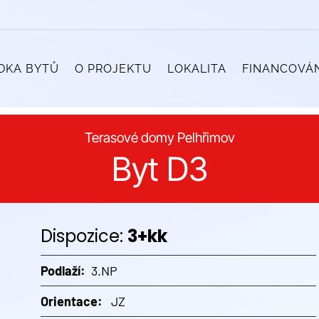
DKA BYTŮ
O PROJEKTU
LOKALITA
FINANCOVÁN
Terasové domy Pelhřimov
Byt D3
Dispozice:
3+kk
Podlaží:
3.NP
Orientace:
JZ