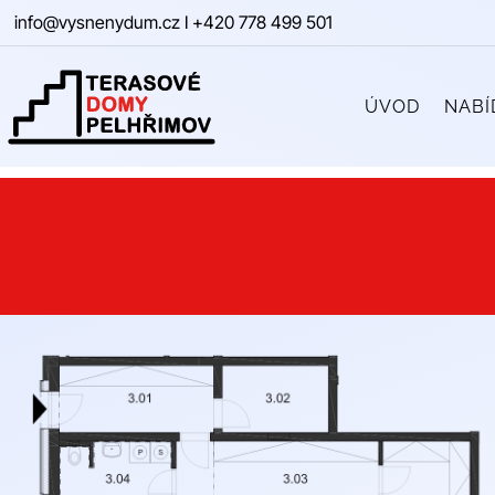
info@vysnenydum.cz
I
+420 778 499 501
ÚVOD
NABÍ